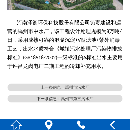
河南泽衡环保科技股份有限公司负责建设和运
营的禹州市中水厂，该工程设计处理规模为
万吨
8
/
日，采用成熟可靠的混凝沉淀
型滤池
紫外消毒
+V
+
工艺，出水水质符合《城镇污水处理厂污染物排放
标准》
一级标准的
标准出水主要用
(GB18918-2002)
A
于许昌龙岗电厂二期工程的冷却补充用水。
上一条信息：禹州市污水厂
下一条信息：禹州市第三污水厂



